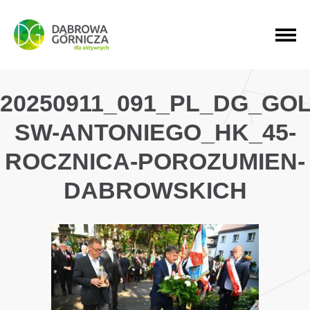
PRZEJDŹ DO MENU GŁÓWNEGO
PRZEJDŹ DO WYSZUKIWARKI
PRZEJDŹ DO TREŚCI
20250911_091_PL_DG_GO
SW-ANTONIEGO_HK_45-
ROCZNICA-POROZUMIEN-
DABROWSKICH