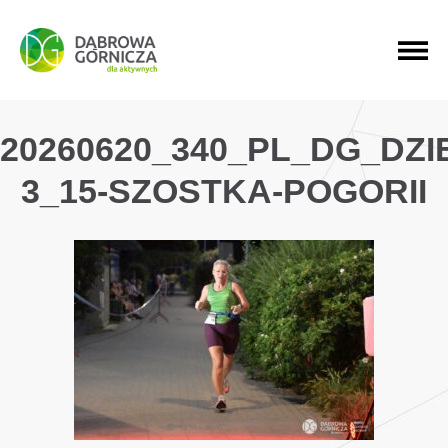
PRZEJDŹ DO MENU GŁÓWNEGO
PRZEJDŹ DO WYSZUKIWARKI
PRZEJDŹ DO TREŚCI
20260620_340_PL_DG_DZ
3_15-SZOSTKA-POGORII