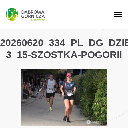
PRZEJDŹ DO MENU GŁÓWNEGO
PRZEJDŹ DO WYSZUKIWARKI
PRZEJDŹ DO TREŚCI
20260620_334_PL_DG_DZ
3_15-SZOSTKA-POGORII