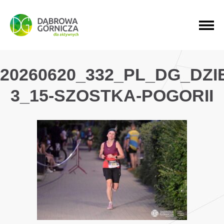
PRZEJDŹ DO MENU GŁÓWNEGO
PRZEJDŹ DO WYSZUKIWARKI
PRZEJDŹ DO TREŚCI
20260620_332_PL_DG_DZ
3_15-SZOSTKA-POGORII