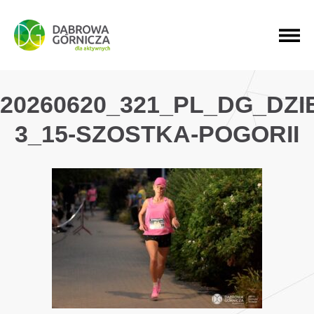
PRZEJDŹ DO MENU GŁÓWNEGO
PRZEJDŹ DO WYSZUKIWARKI
PRZEJDŹ DO TREŚCI
20260620_321_PL_DG_DZ
3_15-SZOSTKA-POGORII