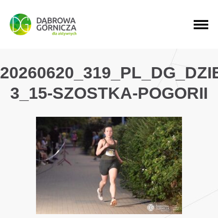
PRZEJDŹ DO MENU GŁÓWNEGO
PRZEJDŹ DO WYSZUKIWARKI
PRZEJDŹ DO TREŚCI
20260620_319_PL_DG_DZ
3_15-SZOSTKA-POGORII