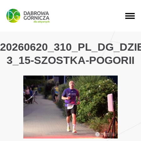
PRZEJDŹ DO MENU GŁÓWNEGO
PRZEJDŹ DO WYSZUKIWARKI
PRZEJDŹ DO TREŚCI
20260620_310_PL_DG_DZ
3_15-SZOSTKA-POGORII