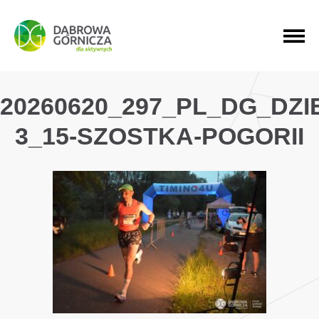
PRZEJDŹ DO MENU GŁÓWNEGO
PRZEJDŹ DO WYSZUKIWARKI
PRZEJDŹ DO TREŚCI
20260620_297_PL_DG_DZ
3_15-SZOSTKA-POGORII