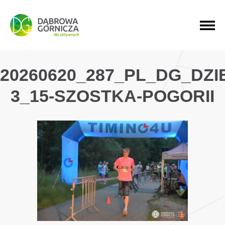
PRZEJDŹ DO MENU GŁÓWNEGO
PRZEJDŹ DO WYSZUKIWARKI
PRZEJDŹ DO TREŚCI
20260620_287_PL_DG_DZ
3_15-SZOSTKA-POGORII