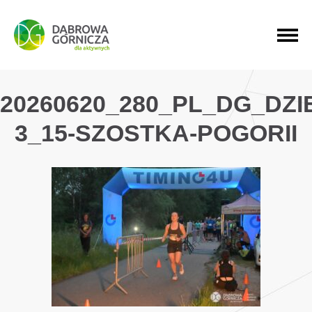
PRZEJDŹ DO MENU GŁÓWNEGO
PRZEJDŹ DO WYSZUKIWARKI
PRZEJDŹ DO TREŚCI
20260620_280_PL_DG_DZ
3_15-SZOSTKA-POGORII