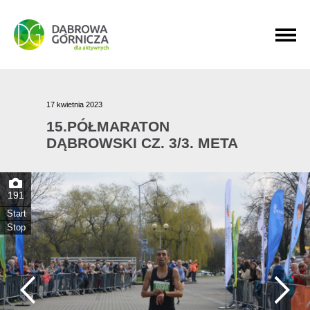
PRZEJDŹ DO MENU GŁÓWNEGO
PRZEJDŹ DO WYSZUKIWARKI
PRZEJDŹ DO TREŚCI
17 kwietnia 2023
15.PÓŁMARATON
DĄBROWSKI CZ. 3/3. META
191
Start
Stop