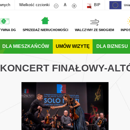
Zmniejsz rozmiar czcionki
Zwiększ rozmiar czcionki
awnych
Wielkość czcionki
A
BIP
TYWNA DG
SPRZEDAŻ NIERUCHOMOŚCI
WALCZYMY ZE SMOGIEM
INPO
DLA MIESZKAŃCÓW
UMÓW WIZYTĘ
DLA BIZNESU
– KONCERT FINAŁOWY-AL