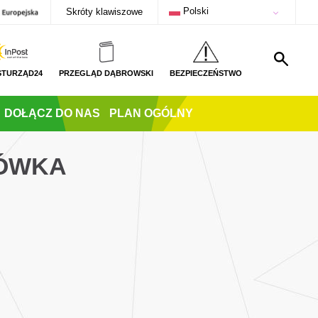
Polski
Skróty klawiszowe
STURZĄD24
PRZEGLĄD DĄBROWSKI
BEZPIECZEŃSTWO
DOŁĄCZ DO NAS
PLAN OGÓLNY
TÓWKA