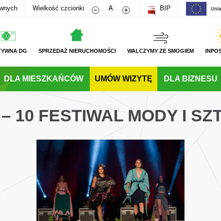
Zmniejsz rozmiar czcionki
Zwiększ rozmiar czcionki
awnych
Wielkość czcionki
A
BIP
TYWNA DG
SPRZEDAŻ NIERUCHOMOŚCI
WALCZYMY ZE SMOGIEM
INPO
DLA MIESZKAŃCÓW
UMÓW WIZYTĘ
DLA BIZNESU
 – 10 FESTIWAL MODY I SZ