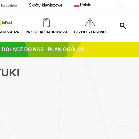
Polski
Skróty klawiszowe
STURZĄD24
PRZEGLĄD DĄBROWSKI
BEZPIECZEŃSTWO
DOŁĄCZ DO NAS
PLAN OGÓLNY
TUKI