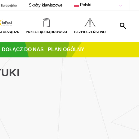
Polski
Skróty klawiszowe
STURZĄD24
PRZEGLĄD DĄBROWSKI
BEZPIECZEŃSTWO
DOŁĄCZ DO NAS
PLAN OGÓLNY
TUKI