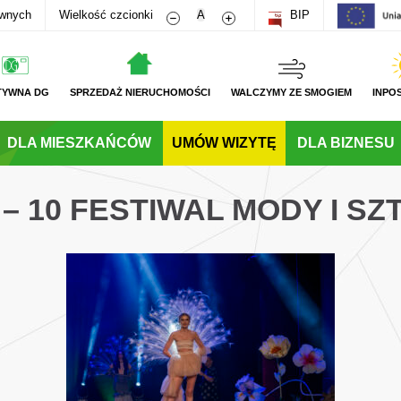
Zmniejsz rozmiar czcionki
Zwiększ rozmiar czcionki
awnych
Wielkość czcionki
A
BIP
TYWNA DG
SPRZEDAŻ NIERUCHOMOŚCI
WALCZYMY ZE SMOGIEM
INPO
DLA MIESZKAŃCÓW
UMÓW WIZYTĘ
DLA BIZNESU
 – 10 FESTIWAL MODY I SZ