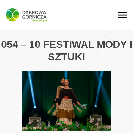
PRZEJDŹ DO MENU GŁÓWNEGO
PRZEJDŹ DO WYSZUKIWARKI
PRZEJDŹ DO TREŚCI
054 – 10 FESTIWAL MODY I
SZTUKI