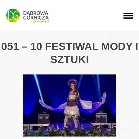
PRZEJDŹ DO MENU GŁÓWNEGO
PRZEJDŹ DO WYSZUKIWARKI
PRZEJDŹ DO TREŚCI
051 – 10 FESTIWAL MODY I
SZTUKI