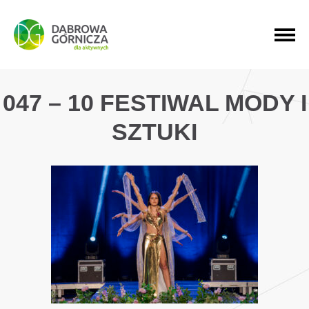
PRZEJDŹ DO MENU GŁÓWNEGO
PRZEJDŹ DO WYSZUKIWARKI
PRZEJDŹ DO TREŚCI
047 – 10 FESTIWAL MODY I
SZTUKI