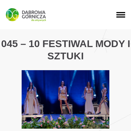
PRZEJDŹ DO MENU GŁÓWNEGO
PRZEJDŹ DO WYSZUKIWARKI
PRZEJDŹ DO TREŚCI
045 – 10 FESTIWAL MODY I
SZTUKI