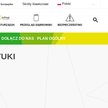
Polski
Skróty klawiszowe
STURZĄD24
PRZEGLĄD DĄBROWSKI
BEZPIECZEŃSTWO
DOŁĄCZ DO NAS
PLAN OGÓLNY
TUKI