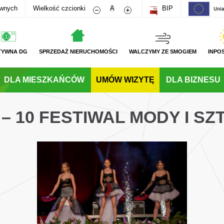
Zmniejsz rozmiar czcionki
Zwiększ rozmiar czcionki
awnych
Wielkość czcionki
A
BIP
TYWNA DG
SPRZEDAŻ NIERUCHOMOŚCI
WALCZYMY ZE SMOGIEM
INPO
DLA MIESZKAŃCÓW
UMÓW WIZYTĘ
DLA BIZNESU
 – 10 FESTIWAL MODY I SZ