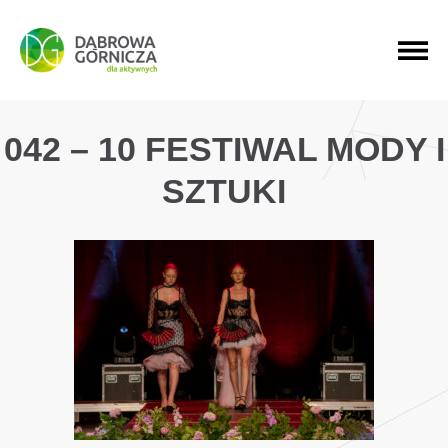
PRZEJDŹ DO MENU GŁÓWNEGO
PRZEJDŹ DO WYSZUKIWARKI
PRZEJDŹ DO TREŚCI
042 – 10 FESTIWAL MODY I
SZTUKI