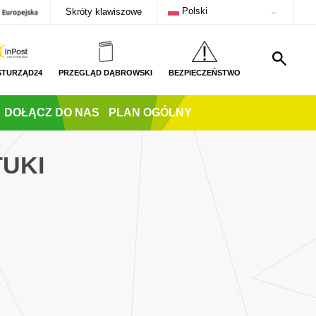
Polski
Skróty klawiszowe
STURZĄD24
PRZEGLĄD DĄBROWSKI
BEZPIECZEŃSTWO
DOŁĄCZ DO NAS
PLAN OGÓLNY
TUKI