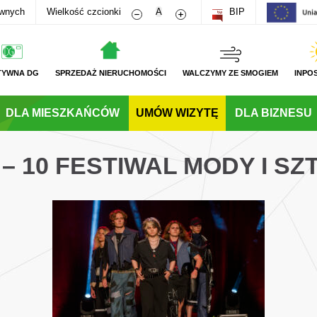
Zmniejsz rozmiar czcionki
Zwiększ rozmiar czcionki
awnych
Wielkość czcionki
A
BIP
TYWNA DG
SPRZEDAŻ NIERUCHOMOŚCI
WALCZYMY ZE SMOGIEM
INPO
DLA MIESZKAŃCÓW
UMÓW WIZYTĘ
DLA BIZNESU
 – 10 FESTIWAL MODY I SZ