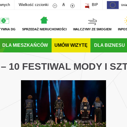
Zmniejsz rozmiar czcionki
Zwiększ rozmiar czcionki
awnych
Wielkość czcionki
A
BIP
TYWNA DG
SPRZEDAŻ NIERUCHOMOŚCI
WALCZYMY ZE SMOGIEM
INPO
DLA MIESZKAŃCÓW
UMÓW WIZYTĘ
DLA BIZNESU
 – 10 FESTIWAL MODY I SZ