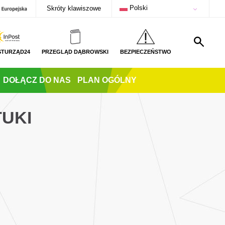
Polski
Skróty klawiszowe
STURZĄD24
PRZEGLĄD DĄBROWSKI
BEZPIECZEŃSTWO
DOŁĄCZ DO NAS
PLAN OGÓLNY
TUKI