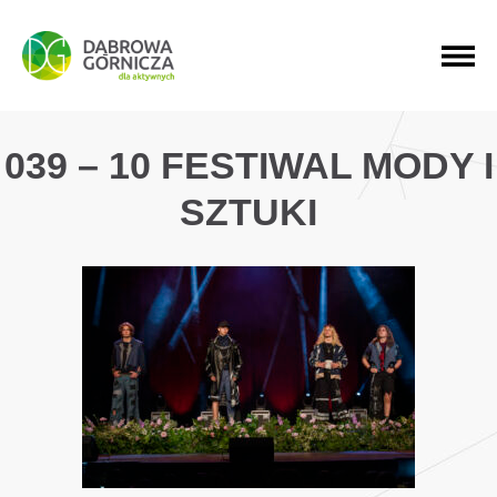
PRZEJDŹ DO MENU GŁÓWNEGO
PRZEJDŹ DO WYSZUKIWARKI
PRZEJDŹ DO TREŚCI
039 – 10 FESTIWAL MODY I
SZTUKI