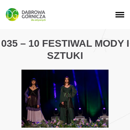
PRZEJDŹ DO MENU GŁÓWNEGO
PRZEJDŹ DO WYSZUKIWARKI
PRZEJDŹ DO TREŚCI
035 – 10 FESTIWAL MODY I
SZTUKI