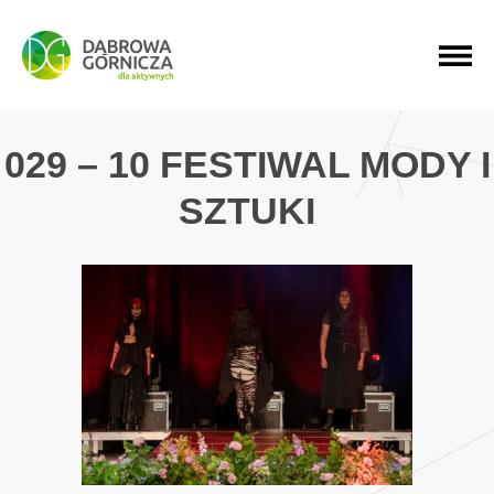
PRZEJDŹ DO MENU GŁÓWNEGO
PRZEJDŹ DO WYSZUKIWARKI
PRZEJDŹ DO TREŚCI
029 – 10 FESTIWAL MODY I
SZTUKI