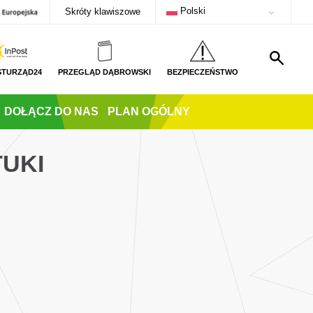
Polski
Skróty klawiszowe
STURZĄD24
PRZEGLĄD DĄBROWSKI
BEZPIECZEŃSTWO
DOŁĄCZ DO NAS
PLAN OGÓLNY
TUKI