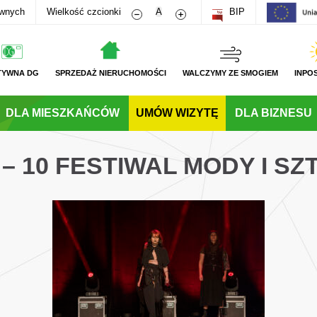
Zmniejsz rozmiar czcionki
Zwiększ rozmiar czcionki
awnych
Wielkość czcionki
A
BIP
TYWNA DG
SPRZEDAŻ NIERUCHOMOŚCI
WALCZYMY ZE SMOGIEM
INPO
DLA MIESZKAŃCÓW
UMÓW WIZYTĘ
DLA BIZNESU
 – 10 FESTIWAL MODY I SZ