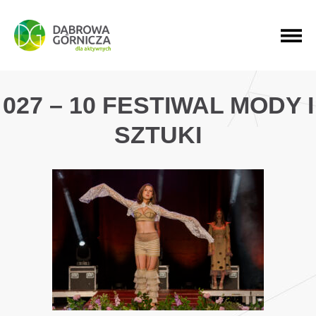
PRZEJDŹ DO MENU GŁÓWNEGO
PRZEJDŹ DO WYSZUKIWARKI
PRZEJDŹ DO TREŚCI
027 – 10 FESTIWAL MODY I
SZTUKI