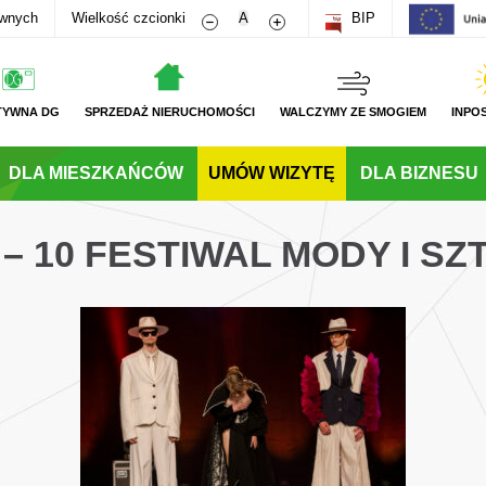
Zmniejsz rozmiar czcionki
Zwiększ rozmiar czcionki
awnych
Wielkość czcionki
A
BIP
TYWNA DG
SPRZEDAŻ NIERUCHOMOŚCI
WALCZYMY ZE SMOGIEM
INPO
DLA MIESZKAŃCÓW
UMÓW WIZYTĘ
DLA BIZNESU
 – 10 FESTIWAL MODY I SZ