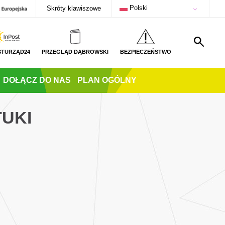
Polski
Skróty klawiszowe
STURZĄD24
PRZEGLĄD DĄBROWSKI
BEZPIECZEŃSTWO
DOŁĄCZ DO NAS
PLAN OGÓLNY
TUKI