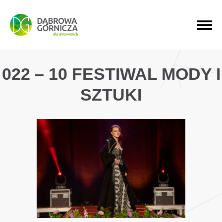
PRZEJDŹ DO MENU GŁÓWNEGO
PRZEJDŹ DO WYSZUKIWARKI
PRZEJDŹ DO TREŚCI
022 – 10 FESTIWAL MODY I
SZTUKI