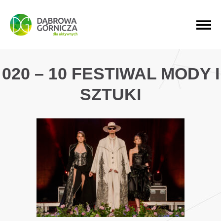
PRZEJDŹ DO MENU GŁÓWNEGO
PRZEJDŹ DO WYSZUKIWARKI
PRZEJDŹ DO TREŚCI
020 – 10 FESTIWAL MODY I
SZTUKI