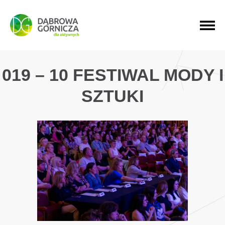
PRZEJDŹ DO MENU GŁÓWNEGO
PRZEJDŹ DO WYSZUKIWARKI
PRZEJDŹ DO TREŚCI
019 – 10 FESTIWAL MODY I
SZTUKI