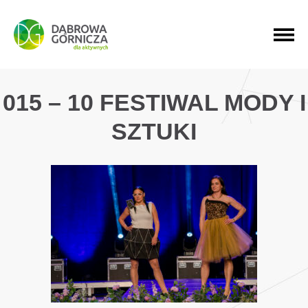
PRZEJDŹ DO MENU GŁÓWNEGO
PRZEJDŹ DO WYSZUKIWARKI
PRZEJDŹ DO TREŚCI
015 – 10 FESTIWAL MODY I
SZTUKI