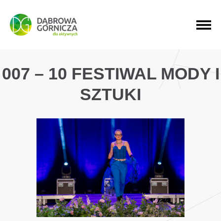
PRZEJDŹ DO MENU GŁÓWNEGO
PRZEJDŹ DO WYSZUKIWARKI
PRZEJDŹ DO TREŚCI
007 – 10 FESTIWAL MODY I
SZTUKI