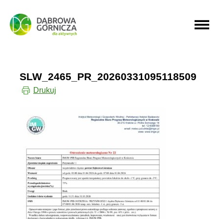
PRZEJDŹ DO MENU GŁÓWNEGO
PRZEJDŹ DO WYSZUKIWARKI
SLW_2465_PR_20260331095118509
Drukuj