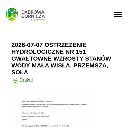
PRZEJDŹ DO MENU GŁÓWNEGO
PRZEJDŹ DO WYSZUKIWARKI
2026-07-07 OSTRZEŻENIE
HYDROLOGICZNE NR 151 –
GWAŁTOWNE WZROSTY STANÓW
WODY MAŁA WISŁA, PRZEMSZA,
SOŁA
Drukuj