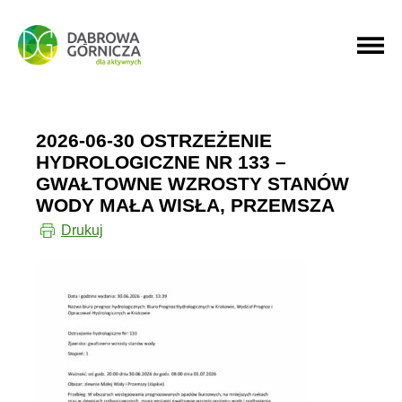
PRZEJDŹ DO MENU GŁÓWNEGO
PRZEJDŹ DO WYSZUKIWARKI
2026-06-30 OSTRZEŻENIE
HYDROLOGICZNE NR 133 –
GWAŁTOWNE WZROSTY STANÓW
WODY MAŁA WISŁA, PRZEMSZA
Drukuj