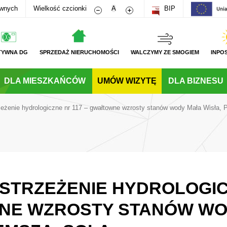
Zmniejsz rozmiar czcionki
Zwiększ rozmiar czcionki
awnych
Wielkość czcionki
A
BIP
TYWNA DG
SPRZEDAŻ NIERUCHOMOŚCI
WALCZYMY ZE SMOGIEM
INPO
DLA MIESZKAŃCÓW
UMÓW WIZYTĘ
DLA BIZNESU
zeżenie hydrologiczne nr 117 – gwałtowne wzrosty stanów wody Mała Wisła, 
 OSTRZEŻENIE HYDROLOGIC
NE WZROSTY STANÓW WO