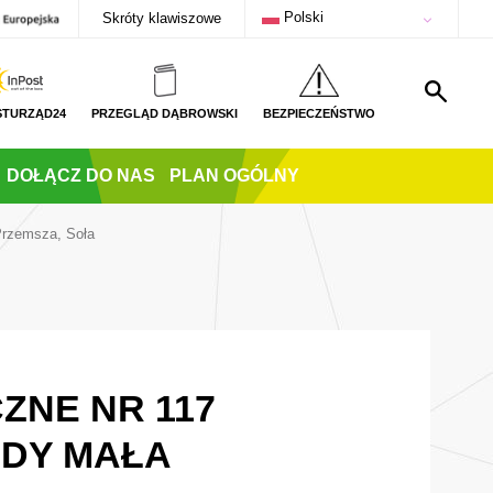
Polski
Skróty klawiszowe
STURZĄD24
PRZEGLĄD DĄBROWSKI
BEZPIECZEŃSTWO
DOŁĄCZ DO NAS
PLAN OGÓLNY
Przemsza, Soła
ZNE NR 117
DY MAŁA