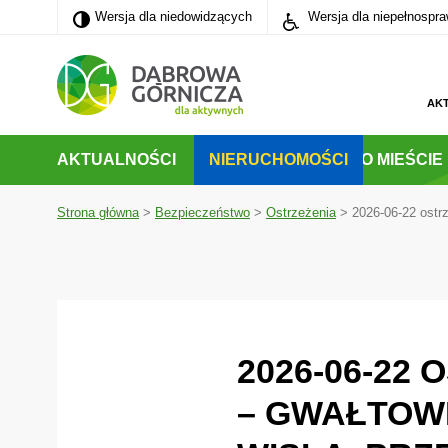
Wersja dla niedowidzących
Wersja dla niedowidzących
Wersja dla niepełnospr
PRZEJDŹ DO MENU GŁÓWNEGO
PRZEJDŹ DO WYSZUKIWARKI
AK
AKTUALNOŚCI
NIERUCHOMOŚCI
O MIEŚCIE
Strona główna
>
Bezpieczeństwo
>
Ostrzeżenia
>
2026-06-22 ostr
2026-06-22
– GWAŁTOW