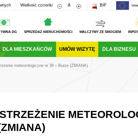
Zmniejsz rozmiar czcionki
Zwiększ rozmiar czcionki
awnych
Wielkość czcionki
A
BIP
TYWNA DG
SPRZEDAŻ NIERUCHOMOŚCI
WALCZYMY ZE SMOGIEM
INPO
DLA MIESZKAŃCÓW
UMÓW WIZYTĘ
DLA BIZNESU
zeżenie meteorologiczne nr 38 – Burze (ZMIANA)
 OSTRZEŻENIE METEOROLO
(ZMIANA)