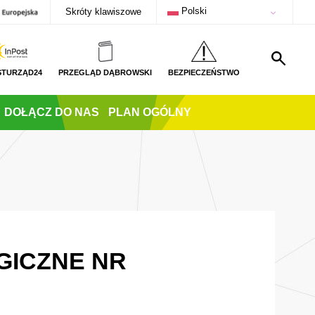
Polski
Skróty klawiszowe
STURZĄD24
PRZEGLĄD DĄBROWSKI
BEZPIECZEŃSTWO
DOŁĄCZ DO NAS
PLAN OGÓLNY
GICZNE NR