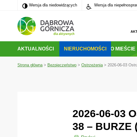
Wersja dla niedowidzących
Wersja dla niedowidzących
Wersja dla niepełnospr
PRZEJDŹ DO MENU GŁÓWNEGO
PRZEJDŹ DO WYSZUKIWARKI
AK
AKTUALNOŚCI
NIERUCHOMOŚCI
O MIEŚCIE
Strona główna
>
Bezpieczeństwo
>
Ostrzeżenia
>
2026-06-03 Ostr
2026-06-03
38 – BURZE 