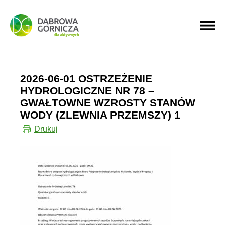
PRZEJDŹ DO MENU GŁÓWNEGO
PRZEJDŹ DO WYSZUKIWARKI
2026-06-01 OSTRZEŻENIE
HYDROLOGICZNE NR 78 –
GWAŁTOWNE WZROSTY STANÓW
WODY (ZLEWNIA PRZEMSZY) 1
Drukuj