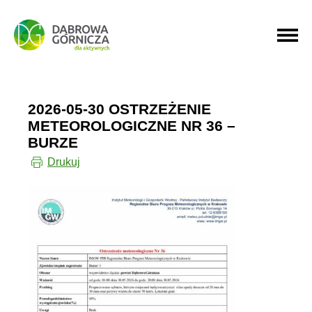
PRZEJDŹ DO MENU GŁÓWNEGO
PRZEJDŹ DO WYSZUKIWARKI
2026-05-30 OSTRZEŻENIE
METEOROLOGICZNE NR 36 –
BURZE
Drukuj