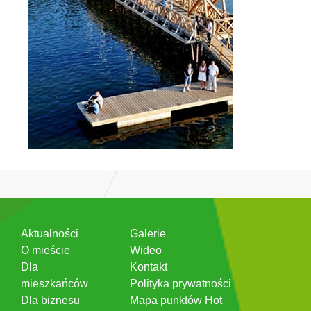
Aktualności
Galerie
O mieście
Wideo
Dla
Kontakt
mieszkańców
Polityka prywatności
Dla biznesu
Mapa punktów Hot