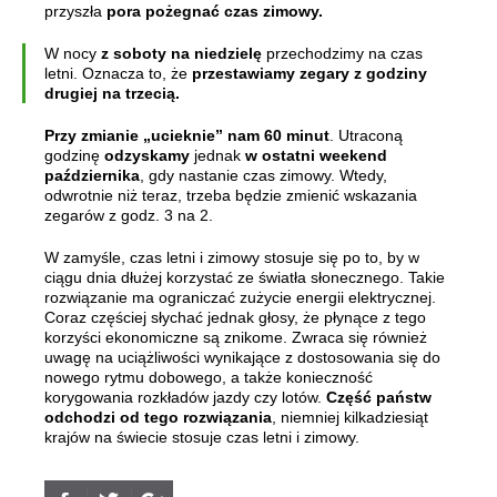
przyszła
pora pożegnać czas zimowy.
W nocy
z soboty na niedzielę
przechodzimy na czas
letni. Oznacza to, że
przestawiamy zegary z godziny
drugiej na trzecią.
Przy zmianie „ucieknie” nam 60 minut
. Utraconą
godzinę
odzyskamy
jednak
w ostatni weekend
października
, gdy nastanie czas zimowy. Wtedy,
odwrotnie niż teraz, trzeba będzie zmienić wskazania
zegarów z godz. 3 na 2.
W zamyśle, czas letni i zimowy stosuje się po to, by w
ciągu dnia dłużej korzystać ze światła słonecznego. Takie
rozwiązanie ma ograniczać zużycie energii elektrycznej.
Coraz częściej słychać jednak głosy, że płynące z tego
korzyści ekonomiczne są znikome. Zwraca się również
uwagę na uciążliwości wynikające z dostosowania się do
nowego rytmu dobowego, a także konieczność
korygowania rozkładów jazdy czy lotów.
Część państw
odchodzi od tego rozwiązania
, niemniej kilkadziesiąt
krajów na świecie stosuje czas letni i zimowy.