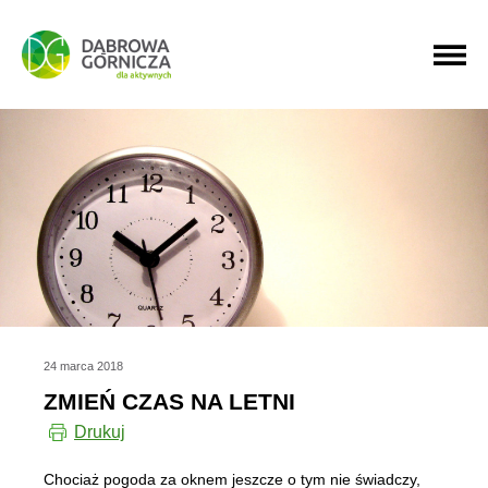
PRZEJDŹ DO MENU GŁÓWNEGO
PRZEJDŹ DO WYSZUKIWARKI
PRZEJDŹ DO TREŚCI
24 marca 2018
ZMIEŃ CZAS NA LETNI
Drukuj
Chociaż pogoda za oknem jeszcze o tym nie świadczy,