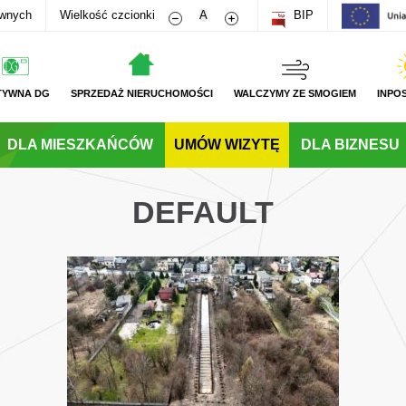
Zmniejsz rozmiar czcionki
Zwiększ rozmiar czcionki
awnych
Wielkość czcionki
A
BIP
TYWNA DG
SPRZEDAŻ NIERUCHOMOŚCI
WALCZYMY ZE SMOGIEM
INPO
DLA MIESZKAŃCÓW
UMÓW WIZYTĘ
DLA BIZNESU
DEFAULT