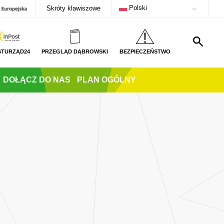
Polski
Skróty klawiszowe
STURZĄD24
PRZEGLĄD DĄBROWSKI
BEZPIECZEŃSTWO
DOŁĄCZ DO NAS
PLAN OGÓLNY