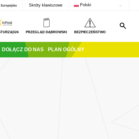
Polski
Skróty klawiszowe
STURZĄD24
PRZEGLĄD DĄBROWSKI
BEZPIECZEŃSTWO
DOŁĄCZ DO NAS
PLAN OGÓLNY