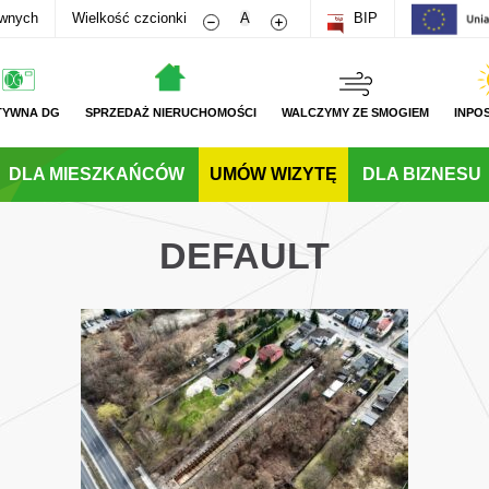
Zmniejsz rozmiar czcionki
Zwiększ rozmiar czcionki
awnych
Wielkość czcionki
A
BIP
TYWNA DG
SPRZEDAŻ NIERUCHOMOŚCI
WALCZYMY ZE SMOGIEM
INPO
DLA MIESZKAŃCÓW
UMÓW WIZYTĘ
DLA BIZNESU
DEFAULT