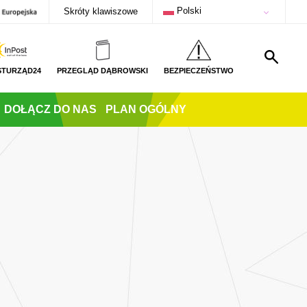
Polski
Skróty klawiszowe
STURZĄD24
PRZEGLĄD DĄBROWSKI
BEZPIECZEŃSTWO
DOŁĄCZ DO NAS
PLAN OGÓLNY