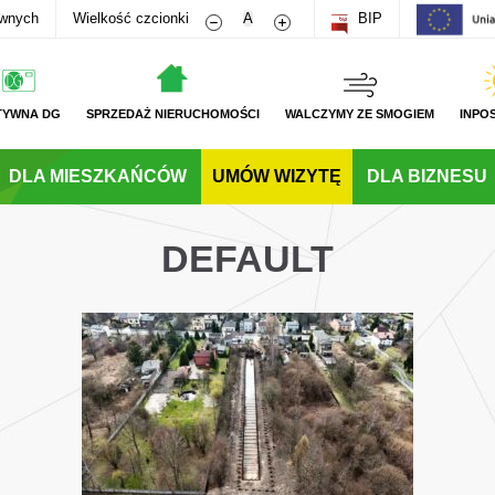
Zmniejsz rozmiar czcionki
Zwiększ rozmiar czcionki
awnych
Wielkość czcionki
A
BIP
TYWNA DG
SPRZEDAŻ NIERUCHOMOŚCI
WALCZYMY ZE SMOGIEM
INPO
DLA MIESZKAŃCÓW
UMÓW WIZYTĘ
DLA BIZNESU
DEFAULT