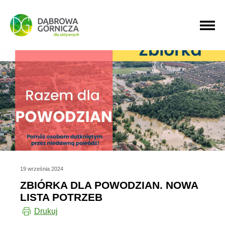
PRZEJDŹ DO MENU GŁÓWNEGO
PRZEJDŹ DO WYSZUKIWARKI
PRZEJDŹ DO TREŚCI
19 września 2024
ZBIÓRKA DLA POWODZIAN. NOWA
LISTA POTRZEB
Drukuj