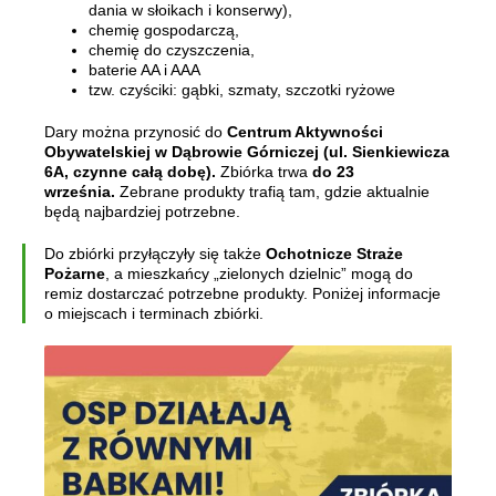
dania w słoikach i konserwy),
chemię gospodarczą,
chemię do czyszczenia,
baterie AA i AAA
tzw. czyściki: gąbki, szmaty, szczotki ryżowe
Dary można przynosić do
Centrum Aktywności
Obywatelskiej w Dąbrowie Górniczej (ul. Sienkiewicza
6A, czynne całą dobę).
Zbiórka trwa
do 23
września.
Zebrane produkty trafią tam, gdzie aktualnie
będą najbardziej potrzebne.
Do zbiórki przyłączyły się także
Ochotnicze Straże
Pożarne
, a mieszkańcy „zielonych dzielnic” mogą do
remiz dostarczać potrzebne produkty.
Poniżej informacje
o miejscach i terminach zbiórki.