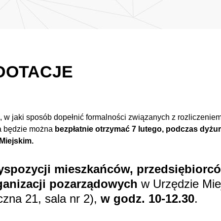
 DOTACJE
ę, w jaki sposób dopełnić formalności związanych z rozliczenie
ia będzie można
bezpłatnie otrzymać 7 lutego, podczas dyż
Miejskim.
yspozycji mieszkańców, przedsiębiorc
rganizacji pozarządowych
w Urzędzie Mie
czna 21, sala nr 2),
w godz. 10-12.30
.