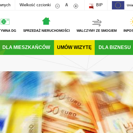
Zmniejsz rozmiar czcionki
Zwiększ rozmiar czcionki
awnych
Wielkość czcionki
A
BIP
TYWNA DG
SPRZEDAŻ NIERUCHOMOŚCI
WALCZYMY ZE SMOGIEM
INPO
DLA MIESZKAŃCÓW
UMÓW WIZYTĘ
DLA BIZNESU