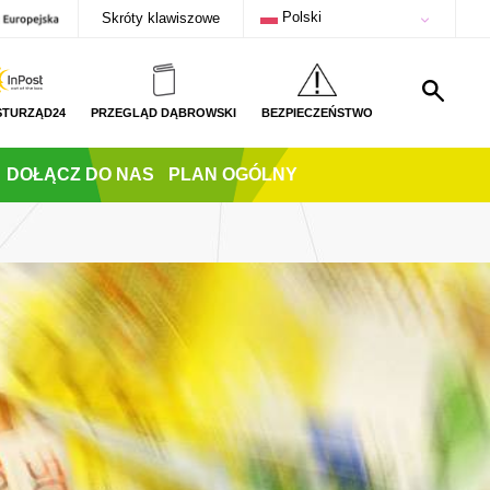
Polski
Skróty klawiszowe
STURZĄD24
PRZEGLĄD DĄBROWSKI
BEZPIECZEŃSTWO
DOŁĄCZ DO NAS
PLAN OGÓLNY