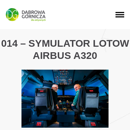
PRZEJDŹ DO MENU GŁÓWNEGO
PRZEJDŹ DO WYSZUKIWARKI
PRZEJDŹ DO TREŚCI
014 – SYMULATOR LOTOW
AIRBUS A320