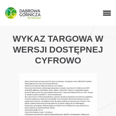
PRZEJDŹ DO MENU GŁÓWNEGO
PRZEJDŹ DO WYSZUKIWARKI
PRZEJDŹ DO TREŚCI
WYKAZ TARGOWA W
WERSJI DOSTĘPNEJ
CYFROWO