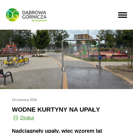
PRZEJDŹ DO MENU GŁÓWNEGO
PRZEJDŹ DO WYSZUKIWARKI
PRZEJDŹ DO TREŚCI
19 czerwca 2026
WODNE KURTYNY NA UPAŁY
Drukuj
Nadciągnęły upały, więc wzorem lat